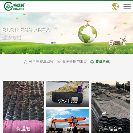
中文
BUSINESS AREA
English
业务领域
可再生资源回收
资源分拣与出口
资源再生
劳保用品
保温被
建材
汽车隔音棉